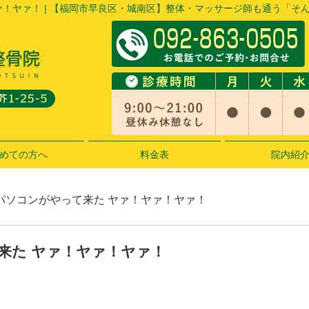
ァ！ヤァ！ | 【福岡市早良区・城南区】整体・マッサージ師も通う「そ
めての方へ
料金表
院内紹
にパソコンがやって来た ヤァ！ヤァ！ヤァ！
来た ヤァ！ヤァ！ヤァ！